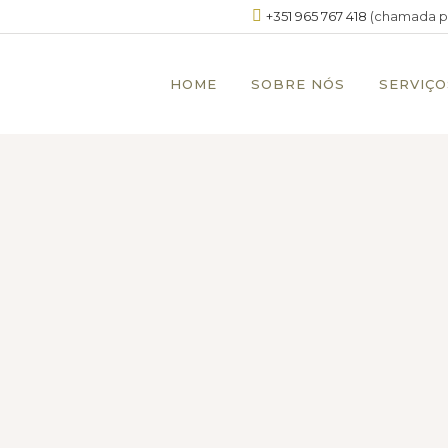
+351 965 767 418
(chamada pa
HOME
SOBRE NÓS
SERVIÇO