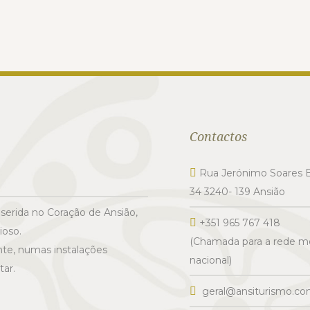
Contactos
Rua Jerónimo Soares B
34 3240- 139 Ansião
serida no Coração de Ansião,
+351 965 767 418
ioso.
(Chamada para a rede m
te, numas instalações
nacional)
ar.
geral@ansiturismo.c